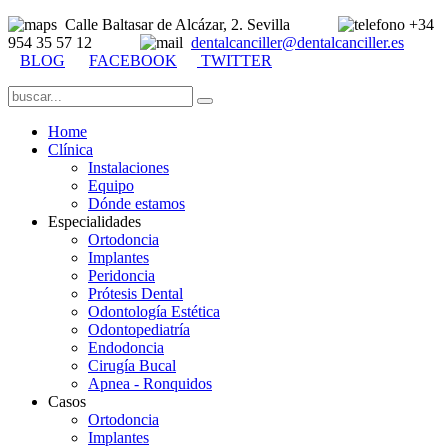
Calle Baltasar de Alcázar, 2. Sevilla
+34
954 35 57 12
dentalcanciller@dentalcanciller.es
BLOG
FACEBOOK
TWITTER
Home
Clínica
Instalaciones
Equipo
Dónde estamos
Especialidades
Ortodoncia
Implantes
Peridoncia
Prótesis Dental
Odontología Estética
Odontopediatría
Endodoncia
Cirugía Bucal
Apnea - Ronquidos
Casos
Ortodoncia
Implantes