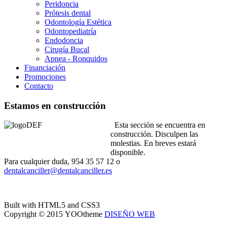
Peridoncia
Prótesis dental
Odontología Estética
Odontopediatría
Endodoncia
Cirugía Bucal
Apnea - Ronquidos
Financiación
Promociones
Contacto
Estamos en construcción
Esta sección se encuentra en
construcción. Disculpen las
molestias. En breves estará
disponible.
Para cualquier duda, 954 35 57 12 o
dentalcanciller@dentalcanciller.es
Built with HTML5 and CSS3
Copyright © 2015 YOOtheme
DISEÑO WEB