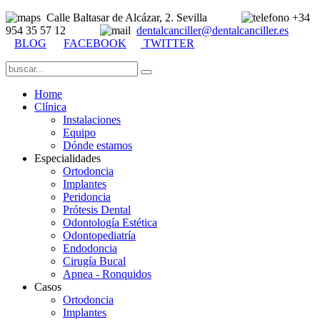
Calle Baltasar de Alcázar, 2. Sevilla
+34
954 35 57 12
dentalcanciller@dentalcanciller.es
BLOG
FACEBOOK
TWITTER
Home
Clínica
Instalaciones
Equipo
Dónde estamos
Especialidades
Ortodoncia
Implantes
Peridoncia
Prótesis Dental
Odontología Estética
Odontopediatría
Endodoncia
Cirugía Bucal
Apnea - Ronquidos
Casos
Ortodoncia
Implantes