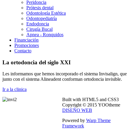
Peridoncia
Prótesis dental
Odontología Estética
Odontopediatría
Endodoncia
Cirugía Bucal
Apnea - Ronquidos
Financiación
Promociones
Contacto
La ortodoncia del siglo XXI
Les informamos que hemos incorporado el sistema Invisalign, que
junto con el sistema Alineadent conforman ortodoncia invisible.
Ir a la clinica
Built with HTML5 and CSS3
Copyright © 2015 YOOtheme
DISEÑO WEB
Powered by
Warp Theme
Framework