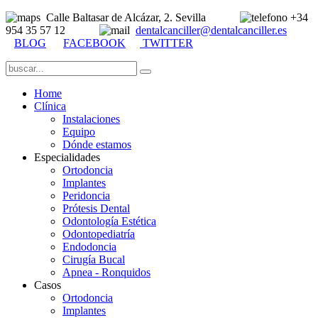
Calle Baltasar de Alcázar, 2. Sevilla
+34
954 35 57 12
dentalcanciller@dentalcanciller.es
BLOG
FACEBOOK
TWITTER
Home
Clínica
Instalaciones
Equipo
Dónde estamos
Especialidades
Ortodoncia
Implantes
Peridoncia
Prótesis Dental
Odontología Estética
Odontopediatría
Endodoncia
Cirugía Bucal
Apnea - Ronquidos
Casos
Ortodoncia
Implantes